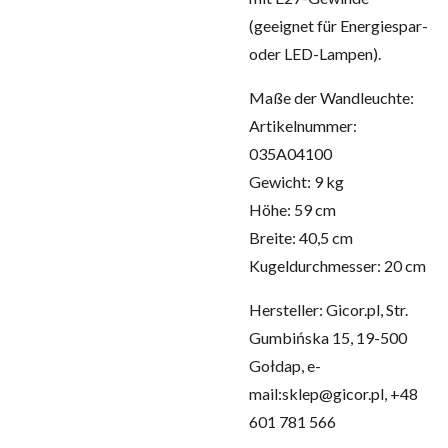
(geeignet für Energiespar-
oder LED-Lampen).
Maße der Wandleuchte:
Artikelnummer:
035A04100
Gewicht: 9 kg
Höhe: 59 cm
Breite: 40,5 cm
Kugeldurchmesser: 20 cm
Hersteller: Gicor.pl, Str.
Gumbińska 15, 19-500
Gołdap, e-
mail:sklep@gicor.pl, +48
601 781 566