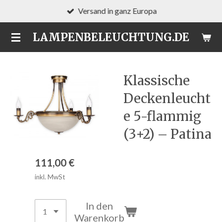
Versand in ganz Europa
Zum
Hauptinhalt
LAMPENBELEUCHTUNG.DE
springen
Klassische
Deckenleucht
e 5-flammig
(3+2) – Patina
111,00 €
inkl. MwSt
In den
Warenkorb