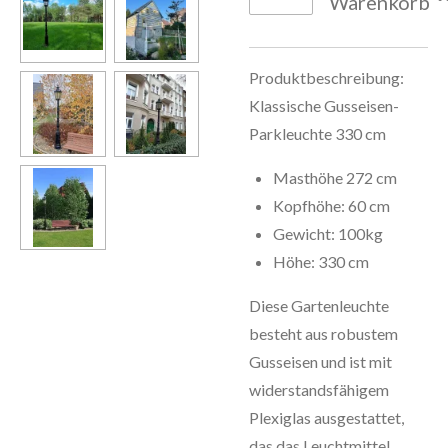
Warenkorb
Produktbeschreibung:
Klassische Gusseisen-
Parkleuchte 330 cm
Masthöhe 272 cm
Kopfhöhe: 60 cm
Gewicht:
100kg
Höhe:
330 cm
Diese Gartenleuchte
besteht aus robustem
Gusseisen und ist mit
widerstandsfähigem
Plexiglas ausgestattet,
das das Leuchtmittel