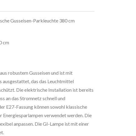
ische Gusseisen-Parkleuchte 380 cm
0 cm
aus robustem Gusseisen und ist mit
 ausgestattet, das das Leuchtmittel
chützt. Die elektrische Installation ist bereits
uss an das Stromnetz schnell und
 der E27-Fassung können sowohl klassische
er Energiesparlampen verwendet werden. Die
lexibel anpassen. Die GI-Lampe ist mit einer
t.