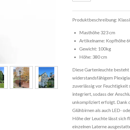
Produktbeschreibung: Klass
Masthöhe 323 cm
Artikelname:
Kopfhöhe 6
Gewicht:
100kg
Höhe:
380 cm
Diese Gartenleuchte besteht 
widerstandsfähigem Plexiglas
zuverlässig vor Feuchtigkeit s
integriert, sodass der Anschl
unkompliziert erfolgt. Dank
Glühbirnen als auch LED- od
Höhe der Leuchte lässt sich f
einzelnen Laterne ausgestatte