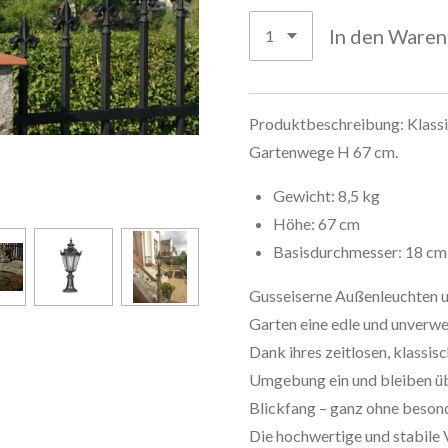
In den Ware
Produktbeschreibung: Klassi
Gartenwege H 67 cm.
Gewicht: 8,5 kg
Höhe: 67 cm
Basisdurchmesser: 18 cm
Gusseiserne Außenleuchten u
Garten eine edle und unverw
Dank ihres zeitlosen, klassis
Umgebung ein und bleiben übe
Blickfang – ganz ohne beson
Die hochwertige und stabile V