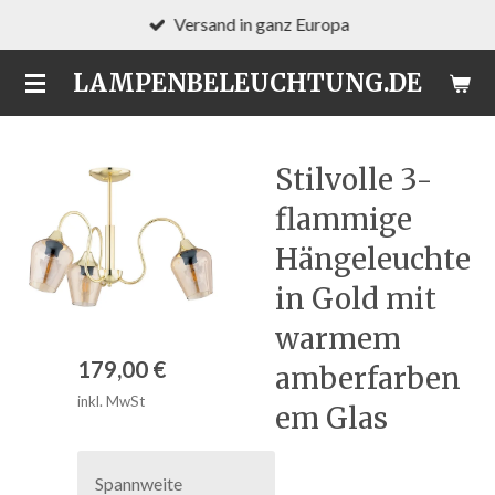
Versand in ganz Europa
Zum
Hauptinhalt
LAMPENBELEUCHTUNG.DE
springen
Stilvolle 3-
flammige
Hängeleuchte
in Gold mit
warmem
179,00 €
amberfarben
inkl. MwSt
em Glas
Spannweite