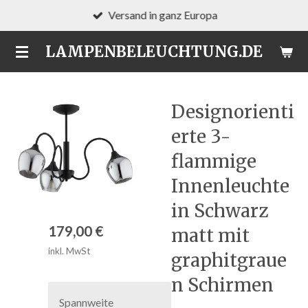
Versand in ganz Europa
Zum
Hauptinhalt
LAMPENBELEUCHTUNG.DE
springen
Designorienti
erte 3-
flammige
Innenleuchte
in Schwarz
179,00 €
matt mit
inkl. MwSt
graphitgraue
n Schirmen
Spannweite