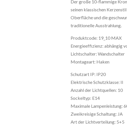
Der große 10-flammige Kronl
seinen klassischen Kerzensti
Oberfläche und die geschwun
traditionelle Ausstrahlung.
Produktcode: 19_10 MAX
Energieeffizienz: abhängig v
Lichtschalter: Wandschalter
Montageart: Haken
Schutzart IP: IP20
Elektrische Schutzklasse: II
Anzahl der Lichtquellen: 10
Sockeltyp: E14
Maximale Lampenleistung: 
Zweikreisige Schaltung: JA
Art der Lichtverteilung: 5+5