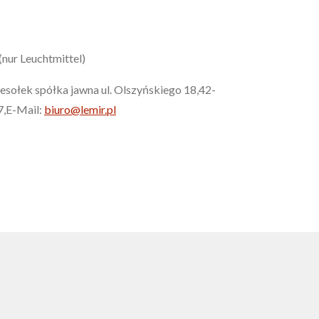
(nur Leuchtmittel)
esołek spółka jawna ul. Olszyńskiego 18,42-
7,E-Mail:
biuro@lemir.pl