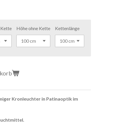
 Kette
Höhe ohne Kette
Kettenlänge
nkorb
iger Kronleuchter in Patinaoptik im
uchtmittel.