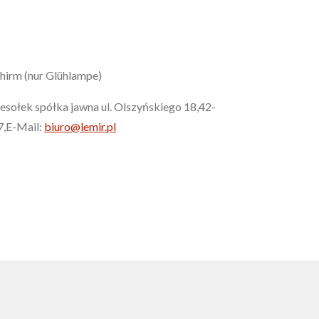
chirm (nur Glühlampe)
esołek spółka jawna ul. Olszyńskiego 18,42-
7,E-Mail:
biuro@lemir.pl