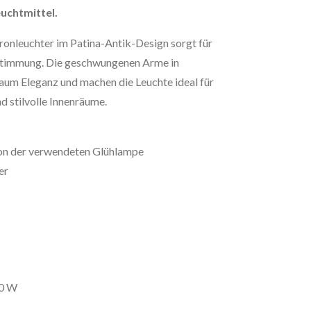
uchtmittel.
onleuchter im Patina-Antik-Design sorgt für
tstimmung. Die geschwungenen Arme in
aum Eleganz und machen die Leuchte ideal für
 stilvolle Innenräume.
von der verwendeten Glühlampe
er
60 W