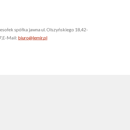
esołek spółka jawna ul. Olszyńskiego 18,42-
7,E-Mail:
biuro@lemir.pl