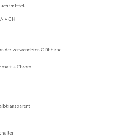
uchtmittel.
ZA + CH
von der verwendeten Glühbirne
z matt + Chrom
albtransparent
chalter