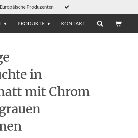
Europäische Produzenten
N
PRODUKTE
KONTAKT
ge
chte in
matt mit Chrom
grauen
rmen