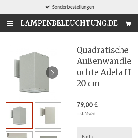
Sonderbestellungen
Zum
Hauptinhalt
LAMPENBELEUCHTUNG.DE
springen
Quadratische
Außenwandle
uchte Adela H
20 cm
79,00 €
inkl. MwSt
Farbe