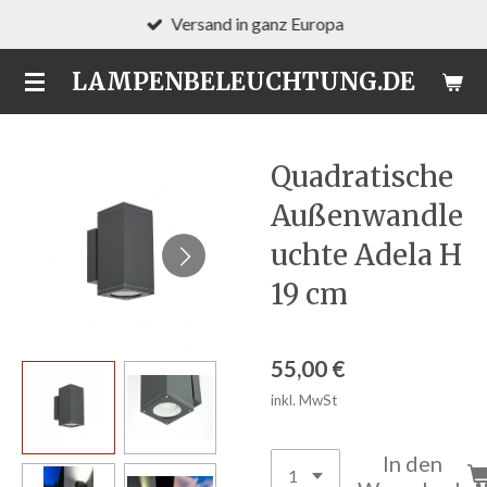
Versand in ganz Europa
Zum
Hauptinhalt
LAMPENBELEUCHTUNG.DE
springen
Quadratische
Außenwandle
uchte Adela H
19 cm
55,00 €
inkl. MwSt
In den