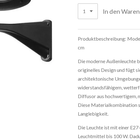
In den Ware
Produktbeschreibung: Mode
cm
Die moderne Außenleuchte be
originelles Design und fügt s
architektonische Umgebungen
widerstandsfähigem, wetterf
Diffusor aus hochwertigem, 
Diese Materialkombination s
Langlebigkeit.
Die Leuchte ist mit einer E2
Leuchtmittel bis 100 W. Dadur