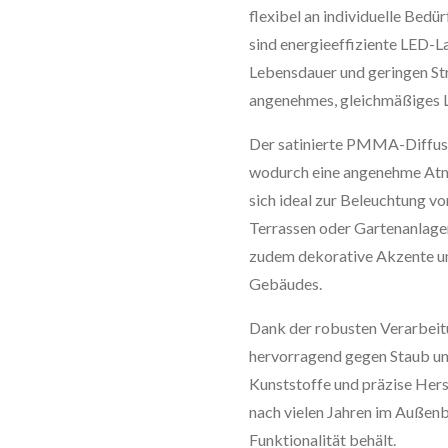
flexibel an individuelle Bed
sind energieeffiziente LED-La
Lebensdauer und geringen St
angenehmes, gleichmäßiges L
Der satinierte PMMA-Diffusor
wodurch eine angenehme Atm
sich ideal zur Beleuchtung v
Terrassen oder Gartenanlagen
zudem dekorative Akzente und
Gebäudes.
Dank der robusten Verarbeitu
hervorragend gegen Staub un
Kunststoffe und präzise Hers
nach vielen Jahren im Außenb
Funktionalität behält.