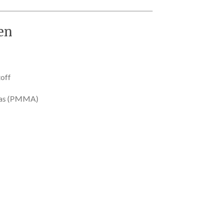
en
toff
glas (PMMA)