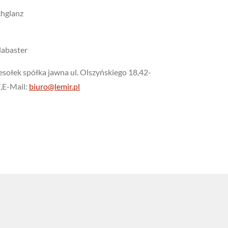
chglanz
labaster
sołek spółka jawna ul. Olszyńskiego 18,42-
7,E-Mail:
biuro@lemir.pl