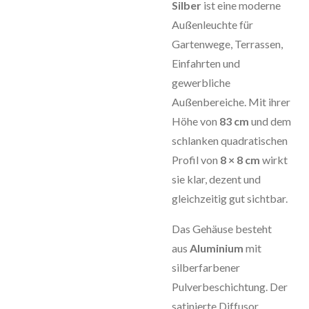
Silber
ist eine moderne
Außenleuchte für
Gartenwege, Terrassen,
Einfahrten und
gewerbliche
Außenbereiche. Mit ihrer
Höhe von
83 cm
und dem
schlanken quadratischen
Profil von
8 × 8 cm
wirkt
sie klar, dezent und
gleichzeitig gut sichtbar.
Das Gehäuse besteht
aus
Aluminium
mit
silberfarbener
Pulverbeschichtung. Der
satinierte Diffusor