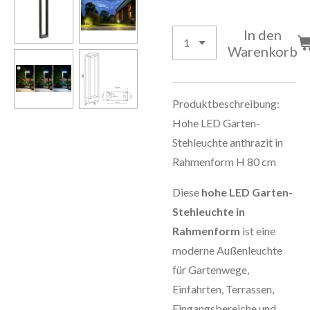
In den
Warenkorb
Produktbeschreibung:
Hohe LED Garten-
Stehleuchte anthrazit in
Rahmenform H 80 cm
Diese
hohe LED Garten-
Stehleuchte in
Rahmenform
ist eine
moderne Außenleuchte
für Gartenwege,
Einfahrten, Terrassen,
Eingangsbereiche und