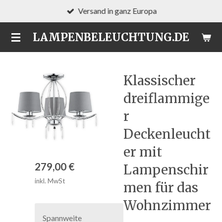
Versand in ganz Europa
Zum
Hauptinhalt
LAMPENBELEUCHTUNG.DE
springen
Klassischer
dreiflammige
r
Deckenleucht
er mit
279,00 €
Lampenschir
inkl. MwSt
men für das
Wohnzimmer
Spannweite