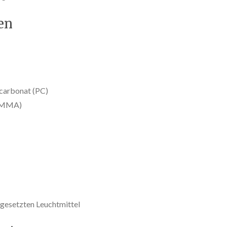
en
ycarbonat (PC)
(PMMA)
ngesetzten Leuchtmittel