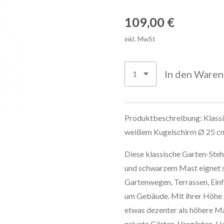
109,00 €
inkl. MwSt
In den Ware
Produktbeschreibung: Klassi
weißem Kugelschirm Ø 25 cm
Diese klassische Garten-Ste
und schwarzem Mast eignet si
Gartenwegen, Terrassen, Ein
um Gebäude. Mit ihrer Höhe vo
etwas dezenter als höhere Ma
private Gärten, Vorgärten, H