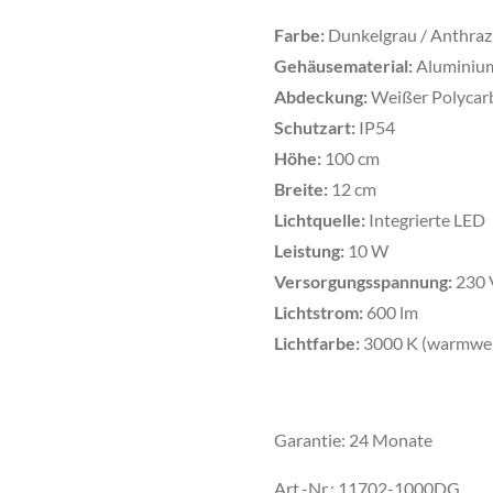
Farbe:
Dunkelgrau / Anthraz
Gehäusematerial:
Aluminiu
Abdeckung:
Weißer Polycar
Schutzart:
IP54
Höhe:
100 cm
Breite:
12 cm
Lichtquelle:
Integrierte LED
Leistung:
10 W
Versorgungsspannung:
230 
Lichtstrom:
600 lm
Lichtfarbe:
3000 K (warmwe
Garantie: 24 Monate
Art.-Nr.: 11702-1000DG