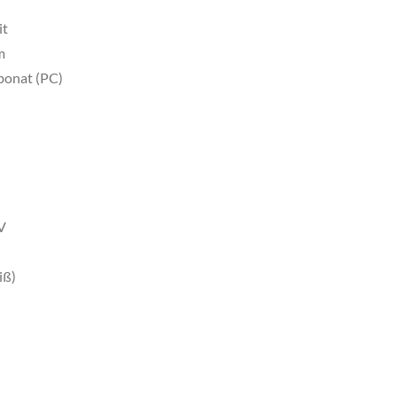
it
m
bonat (PC)
V
iß)