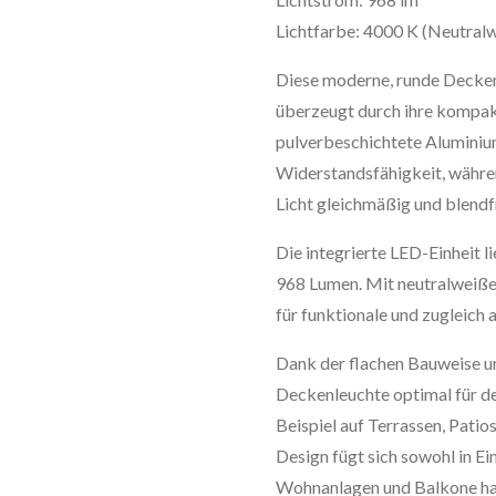
Lichtfarbe: 4000 K (Neutral
Diese moderne, runde Decke
überzeugt durch ihre kompak
pulverbeschichtete Aluminium
Widerstandsfähigkeit, währe
Licht gleichmäßig und blendfr
Die integrierte LED-Einheit l
968 Lumen. Mit neutralweißem
für funktionale und zugleic
Dank der flachen Bauweise un
Deckenleuchte optimal für d
Beispiel auf Terrassen, Pati
Design fügt sich sowohl in Ei
Wohnanlagen und Balkone ha