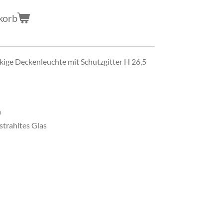
korb
ige Deckenleuchte mit Schutzgitter H 26,5
m
trahltes Glas