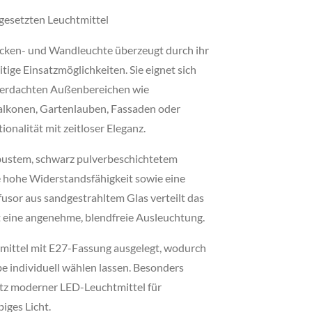
gesetzten Leuchtmittel
Decken- und Wandleuchte überzeugt durch ihr
itige Einsatzmöglichkeiten. Sie eignet sich
überdachten Außenbereichen wie
alkonen, Gartenlauben, Fassaden oder
onalität mit zeitloser Eleganz.
bustem, schwarz pulverbeschichtetem
e hohe Widerstandsfähigkeit sowie eine
usor aus sandgestrahltem Glas verteilt das
t eine angenehme, blendfreie Ausleuchtung.
htmittel mit E27-Fassung ausgelegt, wodurch
be individuell wählen lassen. Besonders
atz moderner LED-Leuchtmittel für
biges Licht.