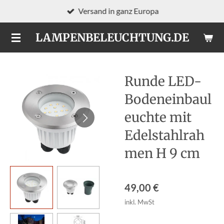
Versand in ganz Europa
Zum
Hauptinhalt
LAMPENBELEUCHTUNG.DE
springen
Runde LED-
Bodeneinbaul
euchte mit
Edelstahlrah
men H 9 cm
49,00 €
inkl. MwSt