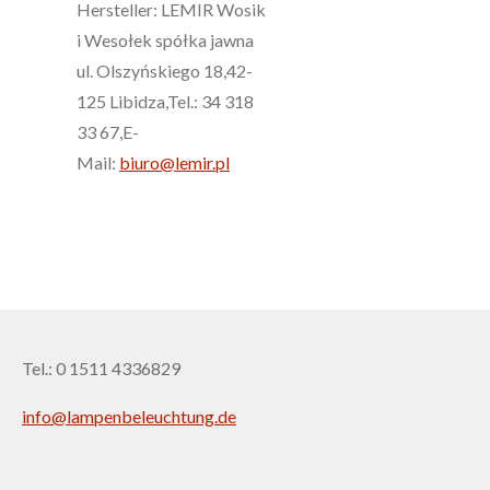
Hersteller: LEMIR Wosik
i Wesołek spółka jawna
ul. Olszyńskiego 18,42-
125 Libidza,Tel.: 34 318
33 67,E-
Mail:
biuro@lemir.pl
Tel.: 0 1511 4336829
info@lampenbeleuchtung.de