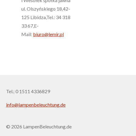
i Wesołek spółka jawna
ul. Olszyńskiego 18,42-
125 Libidza,Tel.: 34 318
33 67,E-
Mail:
biuro@lemir.pl
Tel.: 0 1511 4336829
info@lampenbeleuchtung.de
© 2026 LampenBeleuchtung.de