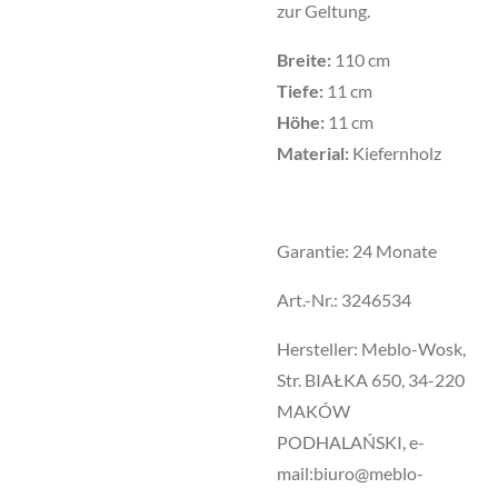
zur Geltung.
Breite:
110 cm
Tiefe:
11 cm
Höhe:
11 cm
Material:
Kiefernholz
Garantie: 24 Monate
Art.-Nr.: 3246534
Hersteller: Meblo-Wosk,
Str. BIAŁKA 650, 34-220
MAKÓW
PODHALAŃSKI, e-
mail:biuro@meblo-