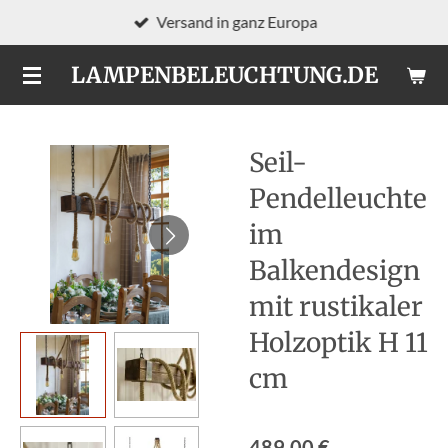
Versand in ganz Europa
Zum
Hauptinhalt
LAMPENBELEUCHTUNG.DE
springen
Seil-
Pendelleuchte
im
Balkendesign
mit rustikaler
Holzoptik H 11
cm
489,00 €