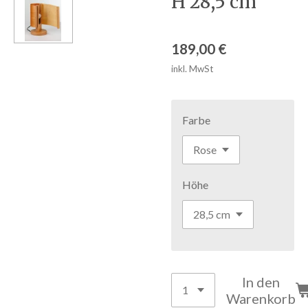
H 28,5 cm
189,00 €
inkl. MwSt
Farbe
Höhe
In den
Warenkorb