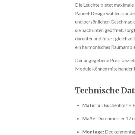
Die Leuchte bietet maximale G
Paneel-Design wählen, sonde
und persönlichen Geschmack a
sie nach unten geöffnet, sorg
darunter und filtert gleichze
ein harmonisches Raumambien
Der angegebene Preis bezieht
Module können miteinander 
Technische Da
Material:
Buchenholz + 
Maße:
Durchmesser 17 c
Montage:
Deckenmontage