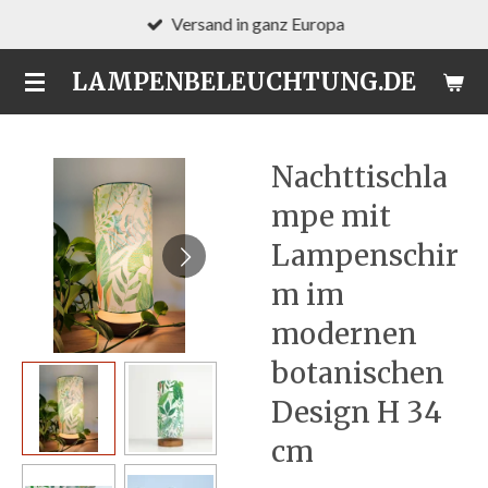
Versand in ganz Europa
Zum
Hauptinhalt
LAMPENBELEUCHTUNG.DE
springen
Nachttischla
mpe mit
Lampenschir
m im
modernen
botanischen
Design H 34
cm