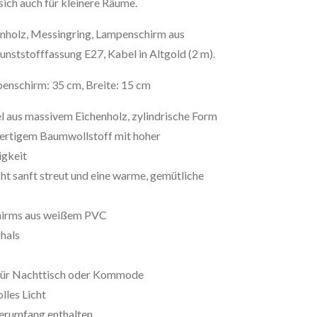
 sich auch für kleinere Räume.
enholz, Messingring, Lampenschirm aus
ststofffassung E27, Kabel in Altgold (2 m).
nschirm: 35 cm, Breite: 15 cm
 aus massivem Eichenholz, zylindrische Form
rtigem Baumwollstoff mit hoher
igkeit
cht sanft streut und eine warme, gemütliche
hirms aus weißem PVC
hals
für Nachttisch oder Kommode
lles Licht
ferumfang enthalten