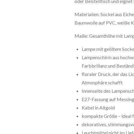
oder Beistelltisch und eignet
Materialien: Sockel aus Eich
Baumwolle auf PVC, weiße Kun
Maße: Gesamthöhe mit Lampe
Lampe mit geöltem Sockel
Lampenschirm aus hochwe
Farbbrillanz und Beständ
floraler Druck, der das Li
Atmosphäre schafft
Innenseite des Lampensc
E27-Fassung auf Messing
Kabel in Altgold
kompakte Größe – ideal 
dekoratives, stimmungsvo
Leuchtmittel nicht im Lie