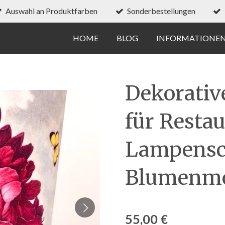
Auswahl an Produktfarben
Sonderbestellungen
HOME
BLOG
INFORMATIONE
Dekorativ
für Resta
Lampens
Blumenmo
55,00 €